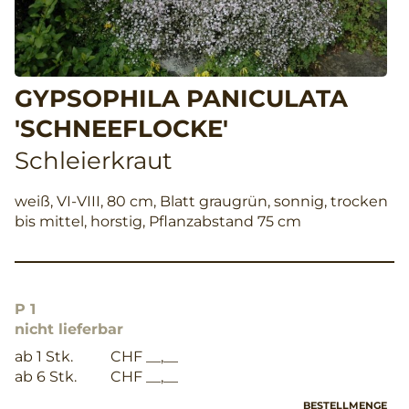
GYPSOPHILA PANICULATA
'SCHNEEFLOCKE'
Schleierkraut
weiß, VI-VIII, 80 cm, Blatt graugrün, sonnig, trocken
bis mittel, horstig, Pflanzabstand 75 cm
P 1
nicht lieferbar
ab 1 Stk.
CHF __,__
ab 6 Stk.
CHF __,__
BESTELLMENGE