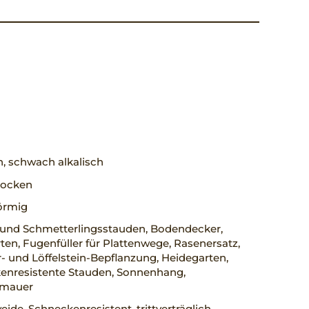
h, schwach alkalisch
trocken
örmig
 und Schmetterlingsstauden, Bodendecker,
en, Fugenfüller für Plattenwege, Rasenersatz,
- und Löffelstein-Bepflanzung, Heidegarten,
enresistente Stauden, Sonnenhang,
nmauer
ide, Schneckenresistent, trittverträglich,