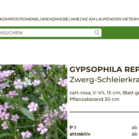
KOMPOSITIONEN
BLUMENZWIEBELN
HECKE AM LAUFENDEN METER
V
GYPSOPHILA REP
Zwerg-Schleierkr
zart-rosa, V-VII, 15 cm, Blatt 
Pflanzabstand 30 cm
P 1
ab 
attraktiv
ab 