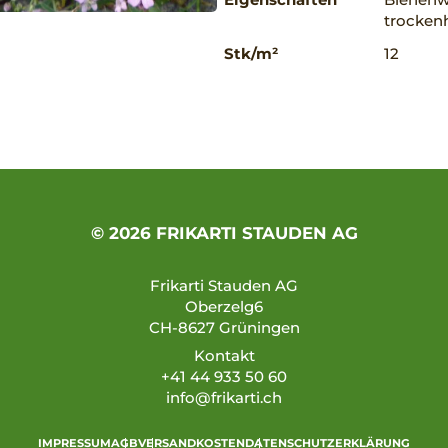
trockenh
Stk/m²
12
© 2026 FRIKARTI STAUDEN AG
Frikarti Stauden AG
Oberzelg6
CH-8627 Grüningen
Kontakt
+41 44 933 50 60
info@frikarti.ch
IMPRESSUM
AGB
VERSANDKOSTEN
DATENSCHUTZERKLÄRUNG