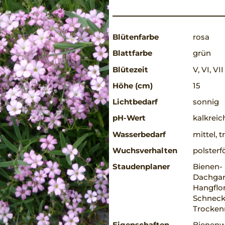
Blütenfarbe
rosa
Blattfarbe
grün
Blütezeit
V, VI, VII
Höhe (cm)
15
Lichtbedarf
sonnig
pH-Wert
kalkreic
Wasserbedarf
mittel, 
Wuchsverhalten
polsterf
Staudenplaner
Bienen-
Dachgart
Hangflor
Schneck
Trocke
Eigenschaften
Bienenwe