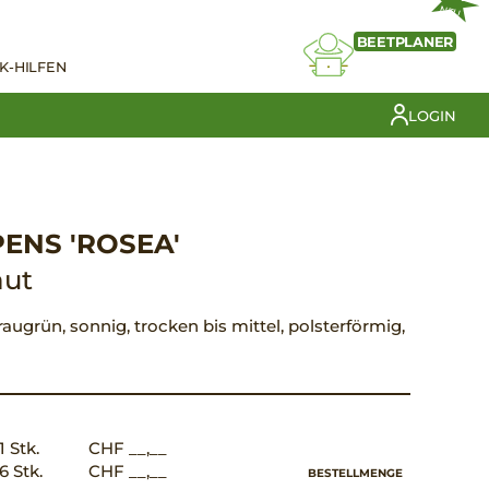
NEU
BEETPLANER
K-HILFEN
LOGIN
ENS 'ROSEA'
aut
graugrün, sonnig, trocken bis mittel, polsterförmig,
1 Stk.
CHF __,__
6 Stk.
CHF __,__
BESTELLMENGE