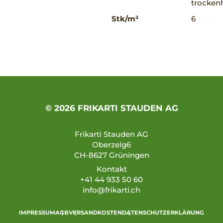
trockenh
Stk/m²
6
© 2026 FRIKARTI STAUDEN AG
Frikarti Stauden AG
Oberzelg6
CH-8627 Grüningen
Kontakt
+41 44 933 50 60
info@frikarti.ch
IMPRESSUM
AGB
VERSANDKOSTEN
DATENSCHUTZERKLÄRUNG