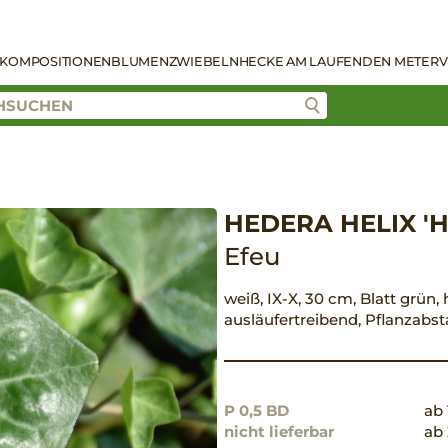
KOMPOSITIONEN
BLUMENZWIEBELN
HECKE AM LAUFENDEN METER
V
HEDERA HELIX 'H
Efeu
weiß, IX-X, 30 cm, Blatt grün, 
ausläufertreibend, Pflanzabs
P 0,5 BD
ab 
nicht lieferbar
ab 