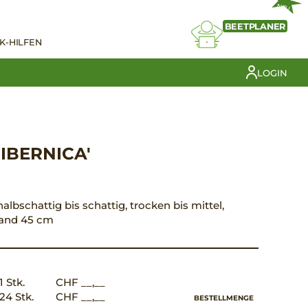
NEU
BEETPLANER
K-HILFEN
LOGIN
IBERNICA'
halbschattig bis schattig, trocken bis mittel,
tand 45 cm
1 Stk.
CHF __,__
24 Stk.
CHF __,__
BESTELLMENGE