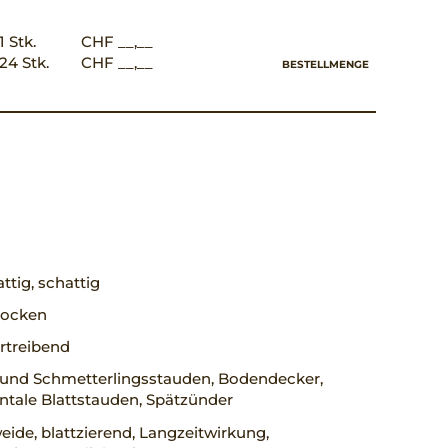
1 Stk.
CHF __,__
24 Stk.
CHF __,__
BESTELLMENGE
ttig, schattig
trocken
rtreibend
 und Schmetterlingsstauden, Bodendecker,
tale Blattstauden, Spätzünder
ide, blattzierend, Langzeitwirkung,