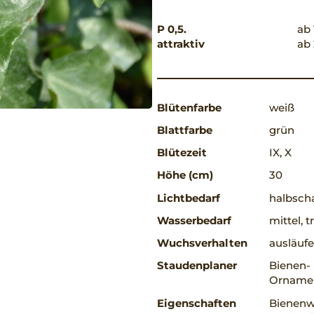
P 0,5.
ab 
attraktiv
ab 
Blütenfarbe
weiß
Blattfarbe
grün
Blütezeit
IX, X
Höhe (cm)
30
Lichtbedarf
halbscha
Wasserbedarf
mittel, 
Wuchsverhalten
ausläufe
Staudenplaner
Bienen-
Ornamen
Eigenschaften
Bienenwe