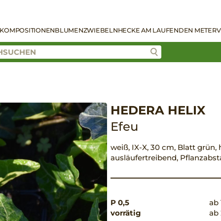
KOMPOSITIONEN
BLUMENZWIEBELN
HECKE AM LAUFENDEN METER
V
HEDERA HELIX
Efeu
weiß, IX-X, 30 cm, Blatt grün, 
ausläufertreibend, Pflanzabs
P 0,5
ab 
vorrätig
ab 