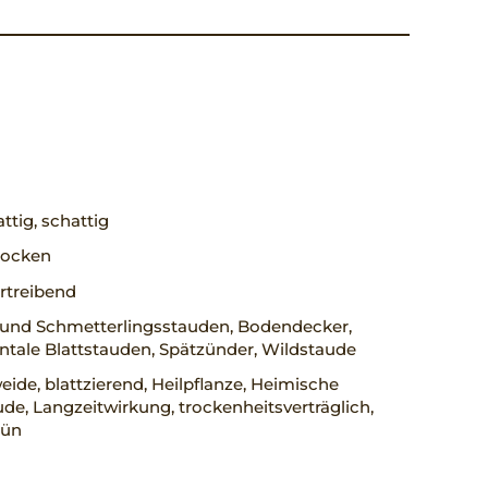
ttig, schattig
trocken
rtreibend
 und Schmetterlingsstauden, Bodendecker,
tale Blattstauden, Spätzünder, Wildstaude
ide, blattzierend, Heilpflanze, Heimische
de, Langzeitwirkung, trockenheitsverträglich,
rün