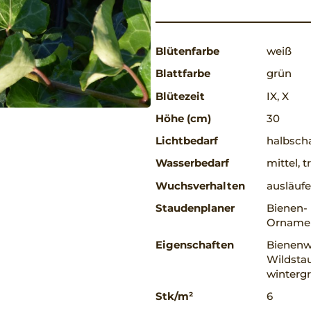
Blütenfarbe
weiß
Blattfarbe
grün
Blütezeit
IX, X
Höhe (cm)
30
Lichtbedarf
halbscha
Wasserbedarf
mittel, 
Wuchsverhalten
ausläufe
Staudenplaner
Bienen-
Ornamen
Eigenschaften
Bienenwe
Wildstau
winterg
Stk/m²
6