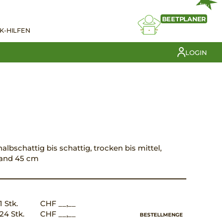
NEU
BEETPLANER
K-HILFEN
LOGIN
halbschattig bis schattig, trocken bis mittel,
tand 45 cm
1 Stk.
CHF __,__
24 Stk.
CHF __,__
BESTELLMENGE