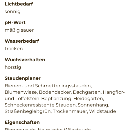
Lichtbedarf
sonnig
pH-Wert
mäßig sauer
Wasserbedarf
trocken
Wuchsverhalten
horstig
Staudenplaner
Bienen- und Schmetterlingsstauden,
Blumenwiese, Bodendecker, Dachgarten, Hangflor-
und Löffelstein-Bepflanzung, Heidegarten,
Schneckenresistente Stauden, Sonnenhang,
Straßenbegleitgrün, Trockenmauer, Wildstaude
Eigenschaften
Bienenweide, Heimische Wildstaude,