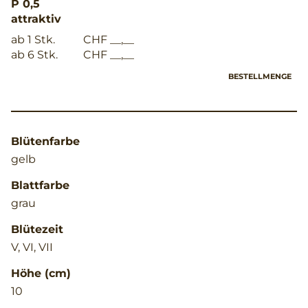
P 0,5
attraktiv
ab 1 Stk.
CHF __,__
ab 6 Stk.
CHF __,__
BESTELLMENGE
Blütenfarbe
gelb
Blattfarbe
grau
Blütezeit
V, VI, VII
Höhe (cm)
10