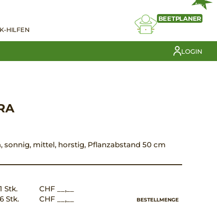
NEU
BEETPLANER
K-HILFEN
LOGIN
RA
ün, sonnig, mittel, horstig, Pflanzabstand 50 cm
1 Stk.
CHF __,__
6 Stk.
CHF __,__
BESTELLMENGE