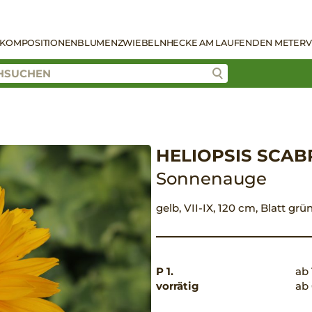
KOMPOSITIONEN
BLUMENZWIEBELN
HECKE AM LAUFENDEN METER
V
HELIOPSIS SCAB
Sonnenauge
gelb, VII-IX, 120 cm, Blatt gr
P 1.
ab 
vorrätig
ab 