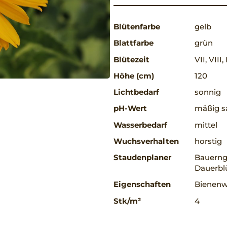
Blütenfarbe
gelb
Blattfarbe
grün
Blütezeit
VII, VIII,
Höhe (cm)
120
Lichtbedarf
sonnig
pH-Wert
mäßig sa
Wasserbedarf
mittel
Wuchsverhalten
horstig
Staudenplaner
Bauerng
Dauerblü
Eigenschaften
Bienenwe
Stk/m²
4