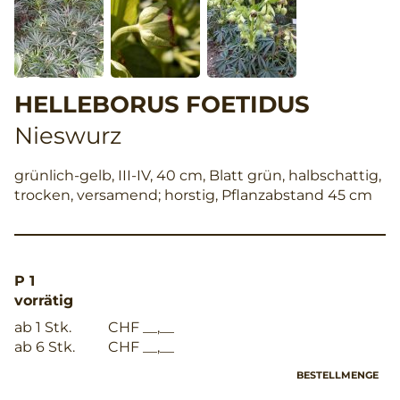
HELLEBORUS FOETIDUS
Nieswurz
grünlich-gelb, III-IV, 40 cm, Blatt grün, halbschattig,
trocken, versamend; horstig, Pflanzabstand 45 cm
P 1
vorrätig
ab 1 Stk.
CHF __,__
ab 6 Stk.
CHF __,__
BESTELLMENGE