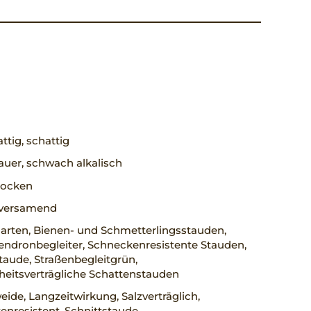
ttig, schattig
uer, schwach alkalisch
trocken
, versamend
arten, Bienen- und Schmetterlingsstauden,
ndronbegleiter, Schneckenresistente Stauden,
taude, Straßenbegleitgrün,
heitsverträgliche Schattenstauden
ide, Langzeitwirkung, Salzverträglich,
nresistent, Schnittstaude,