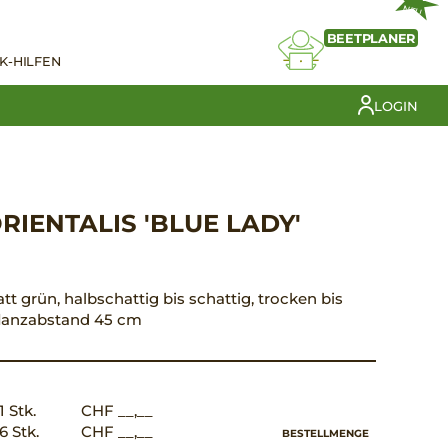
NEU
BEETPLANER
K-HILFEN
LOGIN
RIENTALIS 'BLUE LADY'
latt grün, halbschattig bis schattig, trocken bis
Pflanzabstand 45 cm
1 Stk.
CHF __,__
6 Stk.
CHF __,__
BESTELLMENGE