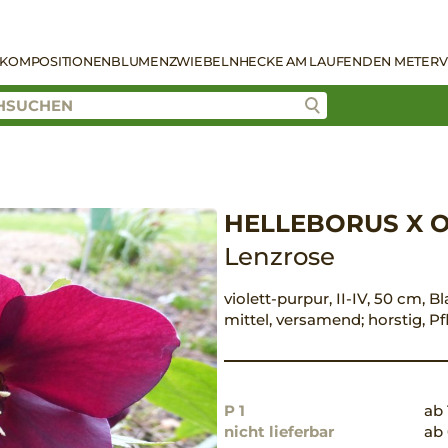
KOMPOSITIONEN
BLUMENZWIEBELN
HECKE AM LAUFENDEN METER
V
HELLEBORUS X O
Lenzrose
violett-purpur, II-IV, 50 cm, B
mittel, versamend; horstig, 
P 1
ab 
nicht lieferbar
ab 