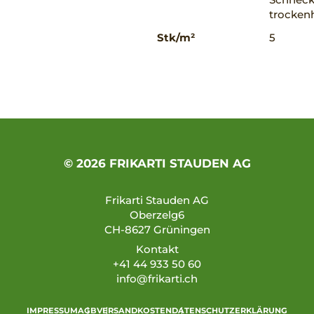
trockenh
Stk/m²
5
© 2026 FRIKARTI STAUDEN AG
Frikarti Stauden AG
Oberzelg6
CH-8627 Grüningen
Kontakt
+41 44 933 50 60
info@frikarti.ch
IMPRESSUM
AGB
VERSANDKOSTEN
DATENSCHUTZERKLÄRUNG