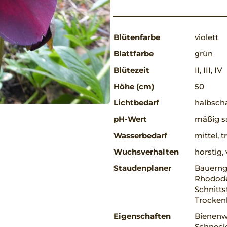
Blütenfarbe
violett
Blattfarbe
grün
Blütezeit
II, III, IV
Höhe (cm)
50
Lichtbedarf
halbscha
pH-Wert
mäßig sa
Wasserbedarf
mittel, 
Wuchsverhalten
horstig
Staudenplaner
Bauerng
Rhodode
Schnitts
Trocken
Eigenschaften
Bienenwe
Schnecke