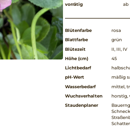
vorrätig
ab 
Blütenfarbe
rosa
Blattfarbe
grün
Blütezeit
II, III, IV
Höhe (cm)
45
Lichtbedarf
halbscha
pH-Wert
mäßig sa
Wasserbedarf
mittel, 
Wuchsverhalten
horstig
Staudenplaner
Bauerng
Schnecke
Straßenb
Schatte