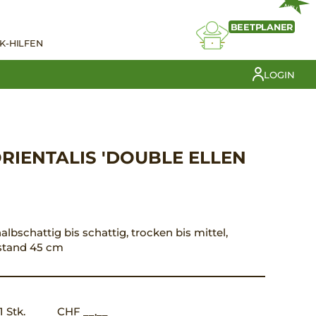
NEU
BEETPLANER
K-HILFEN
LOGIN
RIENTALIS 'DOUBLE ELLEN
 halbschattig bis schattig, trocken bis mittel,
bstand 45 cm
1 Stk.
CHF __,__