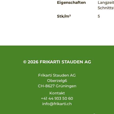
Eigenschaften
Langzeit
Schnitts
Stk/m²
5
© 2026 FRIKARTI STAUDEN AG
Frikarti Stauden AG
Oberzelg6
CH-8627 Grüningen
Kontakt
+41 44 933 50 60
info@frikarti.ch