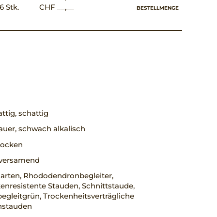
6 Stk.
CHF __,__
BESTELLMENGE
ttig, schattig
uer, schwach alkalisch
trocken
, versamend
arten, Rhododendronbegleiter,
nresistente Stauden, Schnittstaude,
egleitgrün, Trockenheitsverträgliche
nstauden