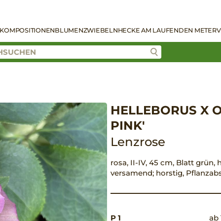
KOMPOSITIONEN
BLUMENZWIEBELN
HECKE AM LAUFENDEN METER
V
HELLEBORUS X O
PINK'
Lenzrose
rosa, II-IV, 45 cm, Blatt grün,
versamend; horstig, Pflanza
P 1
ab 