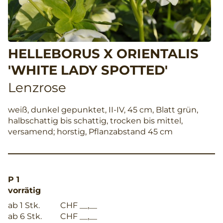
HELLEBORUS X ORIENTALIS
'WHITE LADY SPOTTED'
Lenzrose
weiß, dunkel gepunktet, II-IV, 45 cm, Blatt grün,
halbschattig bis schattig, trocken bis mittel,
versamend; horstig, Pflanzabstand 45 cm
P 1
vorrätig
ab 1 Stk.
CHF __,__
ab 6 Stk.
CHF __,__