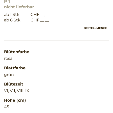
P 1
nicht lieferbar
ab 1 Stk.
CHF __,__
ab 6 Stk.
CHF __,__
BESTELLMENGE
Blütenfarbe
rosa
Blattfarbe
grün
Blütezeit
VI, VII, VIII, IX
Höhe (cm)
45