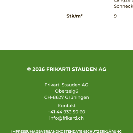
Schnecke
Stk/m²
9
© 2026 FRIKARTI STAUDEN AG
Frikarti Stauden AG
Oberzelg6
CH-8627 Grüningen
Kontakt
+41 44 933 50 60
info@frikarti.ch
IMPRESSUM
AGB
VERSANDKOSTEN
DATENSCHUTZERKLÄRUNG