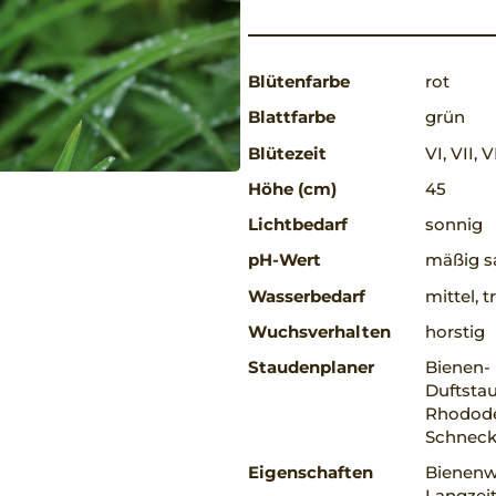
Blütenfarbe
rot
Blattfarbe
grün
Blütezeit
VI, VII, V
Höhe (cm)
45
Lichtbedarf
sonnig
pH-Wert
mäßig sa
Wasserbedarf
mittel, 
Wuchsverhalten
horstig
Staudenplaner
Bienen-
Duftsta
Rhodode
Schneck
Eigenschaften
Bienenwe
Langzeit