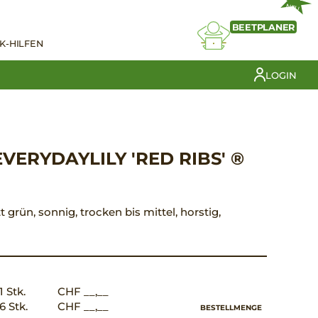
NEU
BEETPLANER
K-HILFEN
LOGIN
VERYDAYLILY 'RED RIBS' ®
tt grün, sonnig, trocken bis mittel, horstig,
1 Stk.
CHF __,__
6 Stk.
CHF __,__
BESTELLMENGE