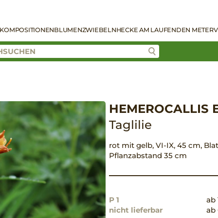
KOMPOSITIONEN
BLUMENZWIEBELN
HECKE AM LAUFENDEN METER
V
HEMEROCALLIS E
Taglilie
rot mit gelb, VI-IX, 45 cm, Bla
Pflanzabstand 35 cm
P 1
ab 
nicht lieferbar
ab 