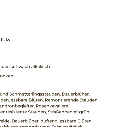
III, IX
uer, schwach alkalisch
trocken
 und Schmetterlingsstauden, Dauerblüher,
uden, essbare Blüten, Remontierende Stauden,
ndronbegleiter, Rosenkavaliere,
enresistente Stauden, Straßenbegleitgrün
ide, Dauerblüher, duftend, essbare Blüten,
wirkung, remontierend, Salzverträglich,