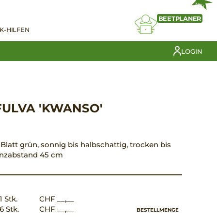
NEU
BEETPLANER
K-HILFEN
LOGIN
FULVA 'KWANSO'
 Blatt grün, sonnig bis halbschattig, trocken bis
lanzabstand 45 cm
1 Stk.
CHF __,__
6 Stk.
CHF __,__
BESTELLMENGE