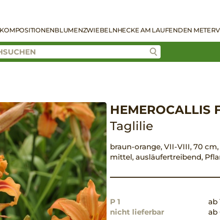
KOMPOSITIONEN
BLUMENZWIEBELN
HECKE AM LAUFENDEN METER
V
HEMEROCALLIS 
Taglilie
braun-orange, VII-VIII, 70 cm,
mittel, ausläufertreibend, Pf
P 1
ab 
nicht lieferbar
ab 