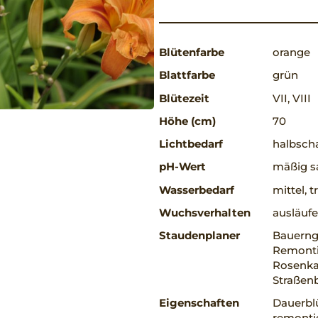
Blütenfarbe
orange
Blattfarbe
grün
Blütezeit
VII, VIII
Höhe (cm)
70
Lichtbedarf
halbscha
pH-Wert
mäßig sa
Wasserbedarf
mittel, 
Wuchsverhalten
ausläufe
Staudenplaner
Bauernga
Remonti
Rosenkav
Straßenb
Eigenschaften
Dauerblü
remontie