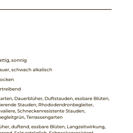
ttig, sonnig
uer, schwach alkalisch
trocken
rtreibend
rten, Dauerblüher, Duftstauden, essbare Blüten,
erende Stauden, Rhododendronbegleiter,
aliere, Schneckenresistente Stauden,
egleitgrün, Terrassengarten
her, duftend, essbare Blüten, Langzeitwirkung,
rend, Salzverträglich, Schneckenresistent,