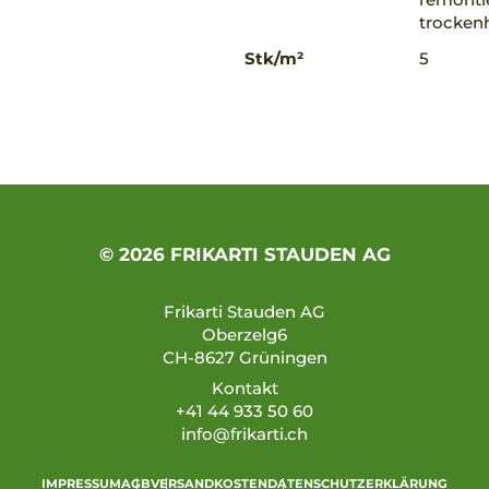
trockenh
Stk/m²
5
© 2026 FRIKARTI STAUDEN AG
Frikarti Stauden AG
Oberzelg6
CH-8627 Grüningen
Kontakt
+41 44 933 50 60
info@frikarti.ch
IMPRESSUM
AGB
VERSANDKOSTEN
DATENSCHUTZERKLÄRUNG