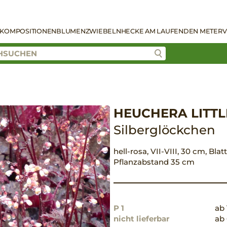
KOMPOSITIONEN
BLUMENZWIEBELN
HECKE AM LAUFENDEN METER
V
HEUCHERA LITTLE
Silberglöckchen
hell-rosa, VII-VIII, 30 cm, Blat
Pflanzabstand 35 cm
P 1
ab 
nicht lieferbar
ab 