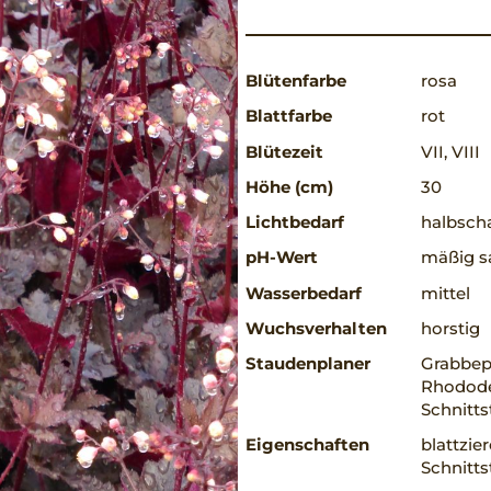
Blütenfarbe
rosa
Blattfarbe
rot
Blütezeit
VII, VIII
Höhe (cm)
30
Lichtbedarf
halbscha
pH-Wert
mäßig sa
Wasserbedarf
mittel
Wuchsverhalten
horstig
Staudenplaner
Grabbep
Rhodode
Schnitts
Eigenschaften
blattzie
Schnitts