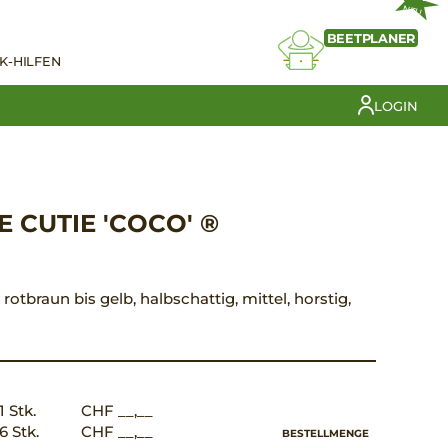
NEU
BEETPLANER
K-HILFEN
LOGIN
 CUTIE 'COCO' ®
t rotbraun bis gelb, halbschattig, mittel, horstig,
1 Stk.
CHF __,__
6 Stk.
CHF __,__
BESTELLMENGE