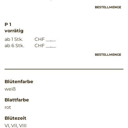
BESTELLMENGE
P 1
vorrätig
ab 1 Stk.
CHF __,__
ab 6 Stk.
CHF __,__
BESTELLMENGE
Blütenfarbe
weiß
Blattfarbe
rot
Blütezeit
VI, VII, VIII