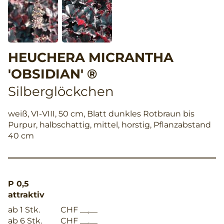
HEUCHERA MICRANTHA
'OBSIDIAN' ®
Silberglöckchen
weiß, VI-VIII, 50 cm, Blatt dunkles Rotbraun bis
Purpur, halbschattig, mittel, horstig, Pflanzabstand
40 cm
P 0,5
attraktiv
ab 1 Stk.
CHF __,__
ab 6 Stk.
CHF __,__