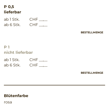
P 0,5
lieferbar
ab 1 Stk.
CHF __,__
ab 6 Stk.
CHF __,__
BESTELLMENGE
P 1
nicht lieferbar
ab 1 Stk.
CHF __,__
ab 6 Stk.
CHF __,__
BESTELLMENGE
Blütenfarbe
rosa