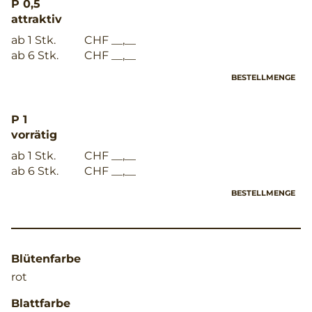
P 0,5
attraktiv
ab 1 Stk.
CHF __,__
ab 6 Stk.
CHF __,__
BESTELLMENGE
P 1
vorrätig
ab 1 Stk.
CHF __,__
ab 6 Stk.
CHF __,__
BESTELLMENGE
Blütenfarbe
rot
Blattfarbe