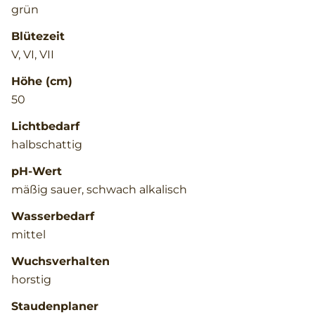
grün
Blütezeit
V, VI, VII
Höhe (cm)
50
Lichtbedarf
halbschattig
pH-Wert
mäßig sauer, schwach alkalisch
Wasserbedarf
mittel
Wuchsverhalten
horstig
Staudenplaner