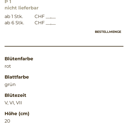
P 1
nicht lieferbar
ab 1 Stk.
CHF __,__
ab 6 Stk.
CHF __,__
BESTELLMENGE
Blütenfarbe
rot
Blattfarbe
grün
Blütezeit
V, VI, VII
Höhe (cm)
20