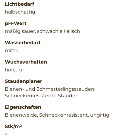
Lichtbedarf
halbschattig
pH-Wert
mäßig sauer, schwach alkalisch
Wasserbedarf
mittel
Wuchsverhalten
horstig
Staudenplaner
Bienen- und Schmetterlingsstauden,
Schneckenresistente Stauden
Eigenschaften
Bienenweide, Schneckenresistent, ungiftig
Stk/m²
4