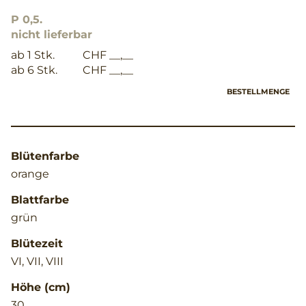
P 0,5.
nicht lieferbar
ab 1 Stk.
CHF __,__
ab 6 Stk.
CHF __,__
BESTELLMENGE
Blütenfarbe
orange
Blattfarbe
grün
Blütezeit
VI, VII, VIII
Höhe (cm)
30