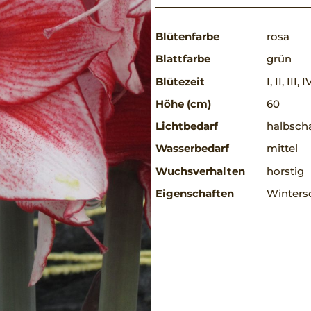
Blütenfarbe
rosa
Blattfarbe
grün
Blütezeit
I, II, III, 
Höhe (cm)
60
Lichtbedarf
halbscha
Wasserbedarf
mittel
Wuchsverhalten
horstig
Eigenschaften
Winters