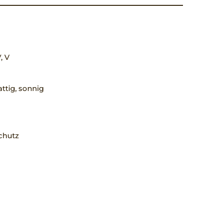
IV, V
ttig, sonnig
chutz