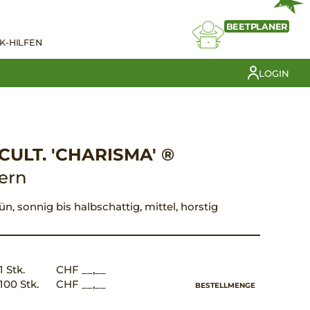
NEU
BEETPLANER
K-HILFEN
LOGIN
ULT. 'CHARISMA' ®
tern
rün, sonnig bis halbschattig, mittel, horstig
1 Stk.
CHF __,__
100 Stk.
CHF __,__
BESTELLMENGE