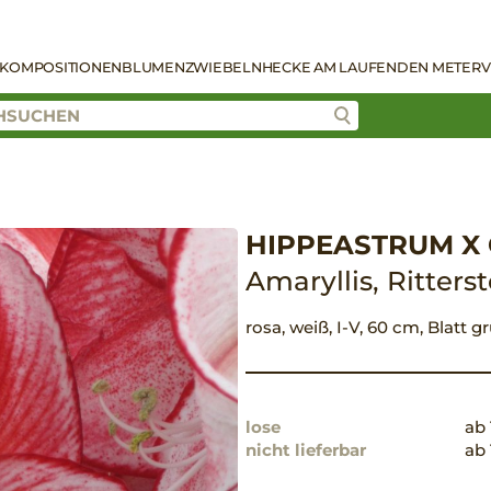
KOMPOSITIONEN
BLUMENZWIEBELN
HECKE AM LAUFENDEN METER
V
HIPPEASTRUM X C
Amaryllis, Ritters
rosa, weiß, I-V, 60 cm, Blatt g
lose
ab 
nicht lieferbar
ab 