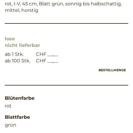
rot, I-V, 45 cm, Blatt grün, sonnig bis halbschattig,
mittel, horstig
lose
nicht lieferbar
ab 1 Stk.
CHF __,__
ab 100 Stk.
CHF __,__
BESTELLMENGE
Blütenfarbe
rot
Blattfarbe
grün