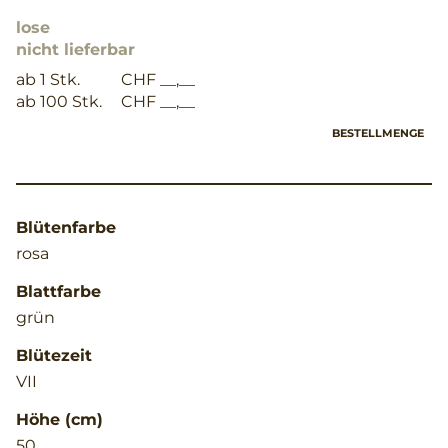
lose
nicht lieferbar
ab 1 Stk.
CHF __,__
ab 100 Stk.
CHF __,__
BESTELLMENGE
Blütenfarbe
rosa
Blattfarbe
grün
Blütezeit
VII
Höhe (cm)
50