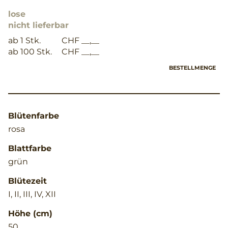
lose
nicht lieferbar
ab 1 Stk.
CHF __,__
ab 100 Stk.
CHF __,__
BESTELLMENGE
Blütenfarbe
rosa
Blattfarbe
grün
Blütezeit
I, II, III, IV, XII
Höhe (cm)
50