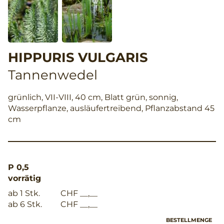
HIPPURIS VULGARIS
Tannenwedel
grünlich, VII-VIII, 40 cm, Blatt grün, sonnig,
Wasserpflanze, ausläufertreibend, Pflanzabstand 45
cm
P 0,5
vorrätig
ab 1 Stk.
CHF __,__
ab 6 Stk.
CHF __,__
BESTELLMENGE