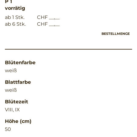
P 1
vorrätig
ab 1 Stk.
CHF __,__
ab 6 Stk.
CHF __,__
BESTELLMENGE
Blütenfarbe
weiß
Blattfarbe
weiß
Blütezeit
VIII, IX
Höhe (cm)
50