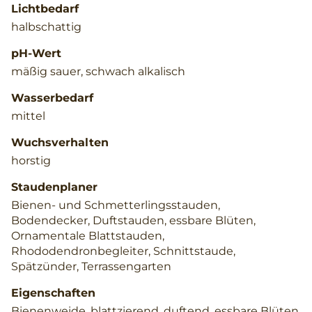
Lichtbedarf
halbschattig
pH-Wert
mäßig sauer, schwach alkalisch
Wasserbedarf
mittel
Wuchsverhalten
horstig
Staudenplaner
Bienen- und Schmetterlingsstauden,
Bodendecker, Duftstauden, essbare Blüten,
Ornamentale Blattstauden,
Rhododendronbegleiter, Schnittstaude,
Spätzünder, Terrassengarten
Eigenschaften
Bienenweide, blattzierend, duftend, essbare Blüten,