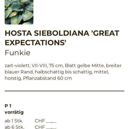
HOSTA SIEBOLDIANA 'GREAT
EXPECTATIONS'
Funkie
zart-violett, VII-VIII, 75 cm, Blatt gelbe Mitte, breiter
blauer Rand, halbschattig bis schattig, mittel,
horstig, Pflanzabstand 60 cm
P 1
vorrätig
ab 1 Stk.
CHF __,__
ab 6 Stk.
CHF __,__