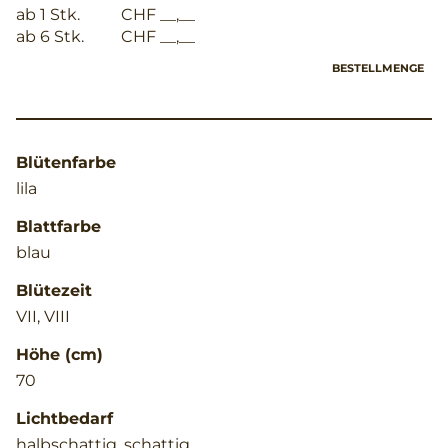
ab 1 Stk.
CHF __,__
ab 6 Stk.
CHF __,__
BESTELLMENGE
Blütenfarbe
lila
Blattfarbe
blau
Blütezeit
VII, VIII
Höhe (cm)
70
Lichtbedarf
halbschattig, schattig