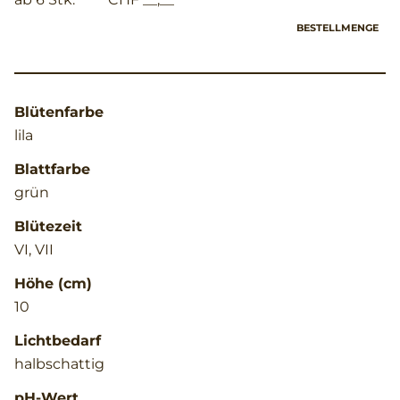
BESTELLMENGE
Blütenfarbe
lila
Blattfarbe
grün
Blütezeit
VI, VII
Höhe (cm)
10
Lichtbedarf
halbschattig
pH-Wert