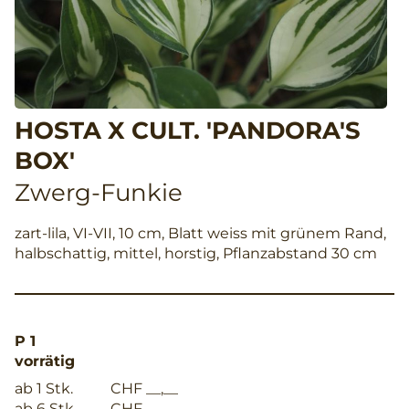
HOSTA X CULT. 'PANDORA'S
BOX'
Zwerg-Funkie
zart-lila, VI-VII, 10 cm, Blatt weiss mit grünem Rand,
halbschattig, mittel, horstig, Pflanzabstand 30 cm
P 1
vorrätig
ab 1 Stk.
CHF __,__
ab 6 Stk.
CHF __,__