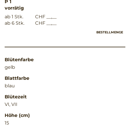
P 1
vorrätig
ab 1 Stk.
CHF __,__
ab 6 Stk.
CHF __,__
BESTELLMENGE
Blütenfarbe
gelb
Blattfarbe
blau
Blütezeit
VI, VII
Höhe (cm)
15