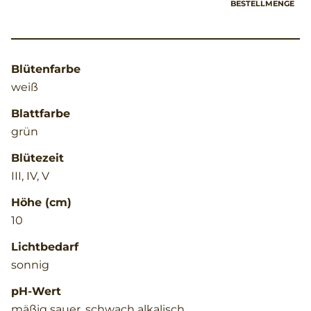
BESTELLMENGE
Blütenfarbe
weiß
Blattfarbe
grün
Blütezeit
III, IV, V
Höhe (cm)
10
Lichtbedarf
sonnig
pH-Wert
mäßig sauer, schwach alkalisch