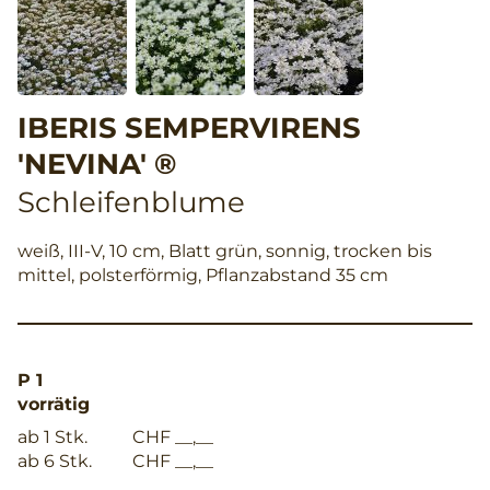
IBERIS SEMPERVIRENS
'NEVINA' ®
Schleifenblume
weiß, III-V, 10 cm, Blatt grün, sonnig, trocken bis
mittel, polsterförmig, Pflanzabstand 35 cm
P 1
vorrätig
ab 1 Stk.
CHF __,__
ab 6 Stk.
CHF __,__