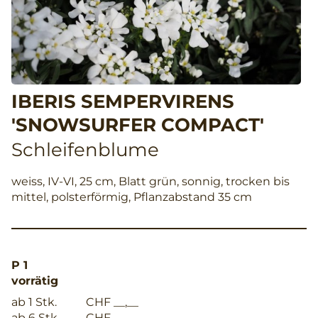
IBERIS SEMPERVIRENS
'SNOWSURFER COMPACT'
Schleifenblume
weiss, IV-VI, 25 cm, Blatt grün, sonnig, trocken bis
mittel, polsterförmig, Pflanzabstand 35 cm
P 1
vorrätig
ab 1 Stk.
CHF __,__
ab 6 Stk.
CHF __,__