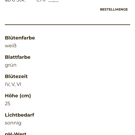
BESTELLMENGE
Blütenfarbe
weiß
Blattfarbe
grün
Blütezeit
IV, V, VI
Höhe (cm)
25
Lichtbedarf
sonnig
pH-Wert