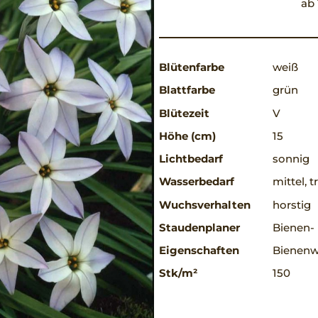
ab 
Blütenfarbe
weiß
Blattfarbe
grün
Blütezeit
V
Höhe (cm)
15
Lichtbedarf
sonnig
Wasserbedarf
mittel, 
Wuchsverhalten
horstig
Staudenplaner
Bienen-
Eigenschaften
Bienenwe
Stk/m²
150