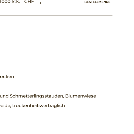
1000 Stk.
CHF __,__
BESTELLMENGE
trocken
 und Schmetterlingsstauden, Blumenwiese
ide, trockenheitsverträglich