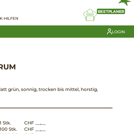
NEU
BEETPLANER
K-HILFEN
LOGIN
ORUM
latt grün, sonnig, trocken bis mittel, horstig,
1 Stk.
CHF __,__
100 Stk.
CHF __,__