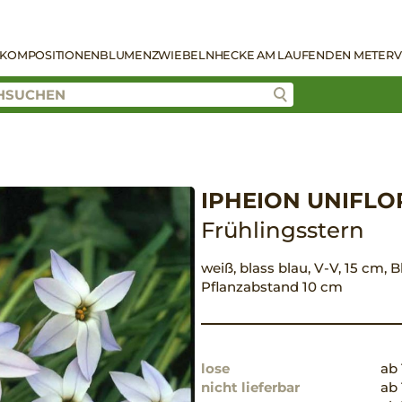
KOMPOSITIONEN
BLUMENZWIEBELN
HECKE AM LAUFENDEN METER
V
IPHEION UNIFL
Frühlingsstern
weiß, blass blau, V-V, 15 cm, B
Pflanzabstand 10 cm
lose
ab 
nicht lieferbar
ab 