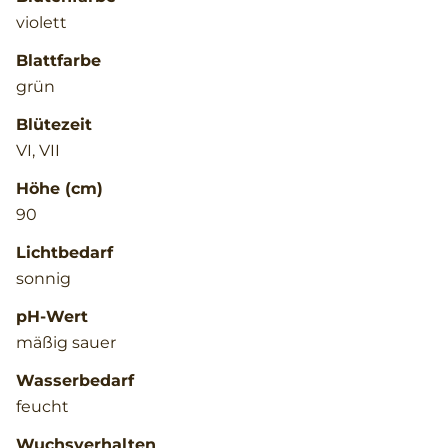
violett
Blattfarbe
grün
Blütezeit
VI, VII
Höhe (cm)
90
Lichtbedarf
sonnig
pH-Wert
mäßig sauer
Wasserbedarf
feucht
Wuchsverhalten