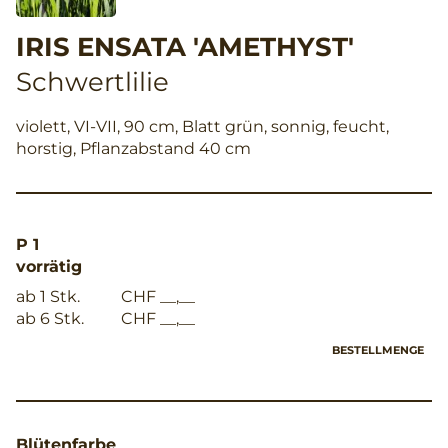
IRIS ENSATA 'AMETHYST'
Schwertlilie
violett, VI-VII, 90 cm, Blatt grün, sonnig, feucht,
horstig, Pflanzabstand 40 cm
P 1
vorrätig
ab 1 Stk.
CHF __,__
ab 6 Stk.
CHF __,__
BESTELLMENGE
Blütenfarbe