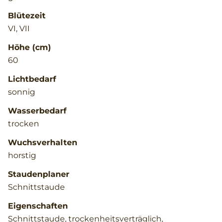
Blütezeit
VI, VII
Höhe (cm)
60
Lichtbedarf
sonnig
Wasserbedarf
trocken
Wuchsverhalten
horstig
Staudenplaner
Schnittstaude
Eigenschaften
Schnittstaude, trockenheitsverträglich,