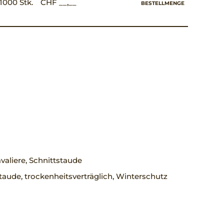
1000 Stk.
CHF __,__
BESTELLMENGE
aliere, Schnittstaude
taude, trockenheitsverträglich, Winterschutz