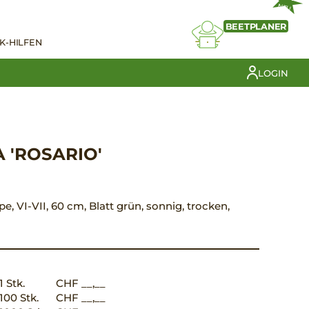
NEU
BEETPLANER
K-HILFEN
LOGIN
 'ROSARIO'
pe, VI-VII, 60 cm, Blatt grün, sonnig, trocken,
1 Stk.
CHF __,__
100 Stk.
CHF __,__