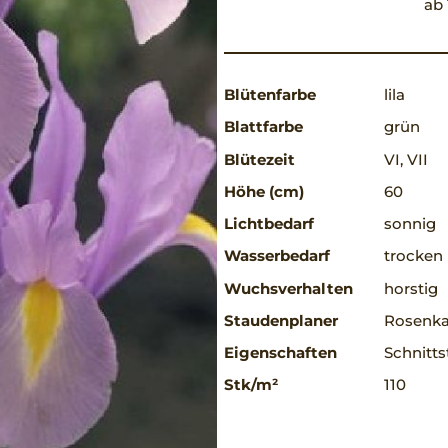
ab 
Blütenfarbe
lila
Blattfarbe
grün
Blütezeit
VI, VII
Höhe (cm)
60
Lichtbedarf
sonnig
Wasserbedarf
trocken
Wuchsverhalten
horstig
Staudenplaner
Rosenkav
Eigenschaften
Schnitts
Stk/m²
110