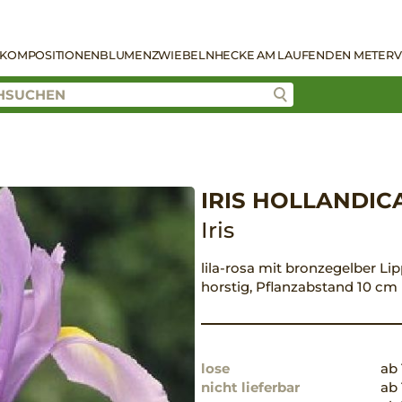
KOMPOSITIONEN
BLUMENZWIEBELN
HECKE AM LAUFENDEN METER
V
IRIS HOLLANDICA
Iris
lila-rosa mit bronzegelber Lip
horstig, Pflanzabstand 10 cm
lose
ab 
nicht lieferbar
ab 