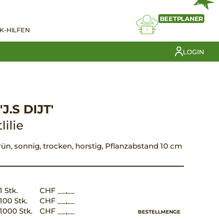
NEU
BEETPLANER
K-HILFEN
LOGIN
J.S DIJT'
ilie
 grün, sonnig, trocken, horstig, Pflanzabstand 10 cm
1 Stk.
CHF __,__
100 Stk.
CHF __,__
1000 Stk.
CHF __,__
BESTELLMENGE