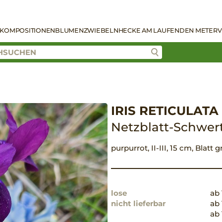
KOMPOSITIONEN
BLUMENZWIEBELN
HECKE AM LAUFENDEN METER
V
IRIS RETICULATA '
Netzblatt-Schwertl
purpurrot, II-III, 15 cm, Blatt
lose
ab 
nicht lieferbar
ab 
ab 