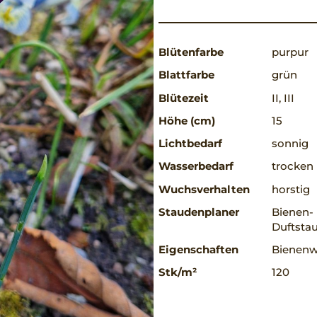
Blütenfarbe
purpur
Blattfarbe
grün
Blütezeit
II, III
Höhe (cm)
15
Lichtbedarf
sonnig
Wasserbedarf
trocken
Wuchsverhalten
horstig
Staudenplaner
Bienen-
Duftstau
Eigenschaften
Bienenwe
Stk/m²
120