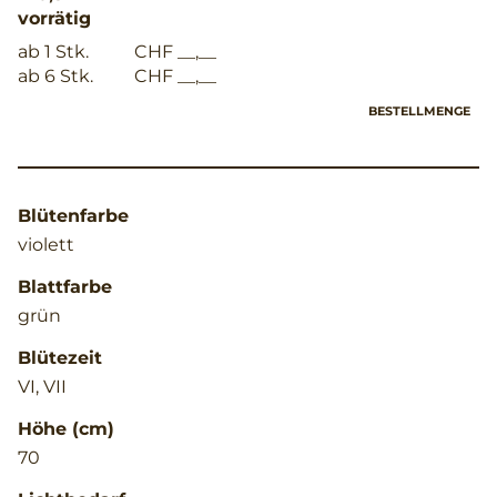
vorrätig
ab 1 Stk.
CHF __,__
ab 6 Stk.
CHF __,__
BESTELLMENGE
Blütenfarbe
violett
Blattfarbe
grün
Blütezeit
VI, VII
Höhe (cm)
70