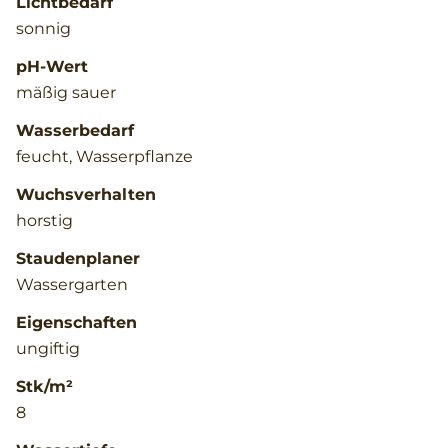
Lichtbedarf
sonnig
pH-Wert
mäßig sauer
Wasserbedarf
feucht, Wasserpflanze
Wuchsverhalten
horstig
Staudenplaner
Wassergarten
Eigenschaften
ungiftig
Stk/m²
8