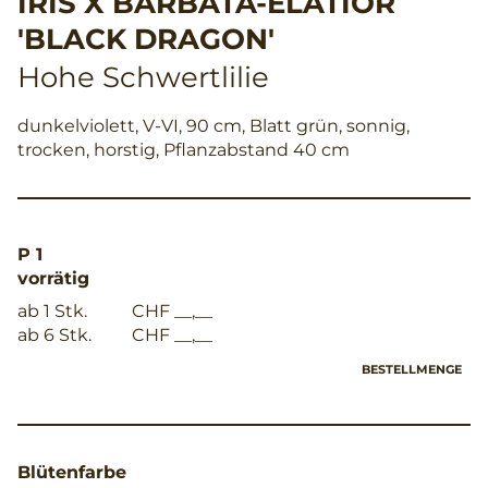
IRIS X BARBATA-ELATIOR
'BLACK DRAGON'
Hohe Schwertlilie
dunkelviolett, V-VI, 90 cm, Blatt grün, sonnig,
trocken, horstig, Pflanzabstand 40 cm
P 1
vorrätig
ab 1 Stk.
CHF __,__
ab 6 Stk.
CHF __,__
BESTELLMENGE
Blütenfarbe