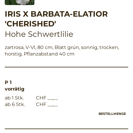
IRIS X BARBATA-ELATIOR
'CHERISHED'
Hohe Schwertlilie
zartrosa, V-VI, 80 cm, Blatt grün, sonnig, trocken,
horstig, Pflanzabstand 40 cm
P 1
vorrätig
ab 1 Stk.
CHF __,__
ab 6 Stk.
CHF __,__
BESTELLMENGE