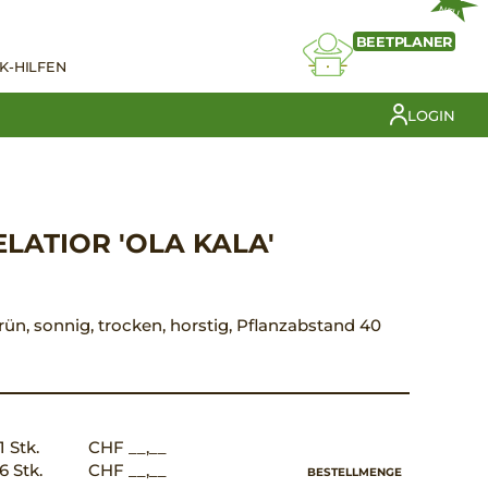
NEU
BEETPLANER
K-HILFEN
LOGIN
ELATIOR 'OLA KALA'
 grün, sonnig, trocken, horstig, Pflanzabstand 40
1 Stk.
CHF __,__
6 Stk.
CHF __,__
BESTELLMENGE