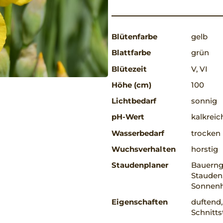
Blütenfarbe
gelb
Blattfarbe
grün
Blütezeit
V, VI
Höhe (cm)
100
Lichtbedarf
sonnig
pH-Wert
kalkreic
Wasserbedarf
trocken
Wuchsverhalten
horstig
Staudenplaner
Bauerng
Stauden,
Sonnenh
Eigenschaften
duftend,
Schnitts