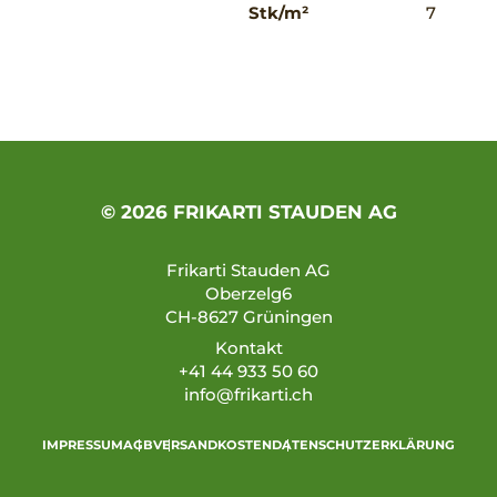
Stk/m²
7
© 2026 FRIKARTI STAUDEN AG
Frikarti Stauden AG
Oberzelg6
CH-8627 Grüningen
Kontakt
+41 44 933 50 60
info@frikarti.ch
IMPRESSUM
AGB
VERSANDKOSTEN
DATENSCHUTZERKLÄRUNG