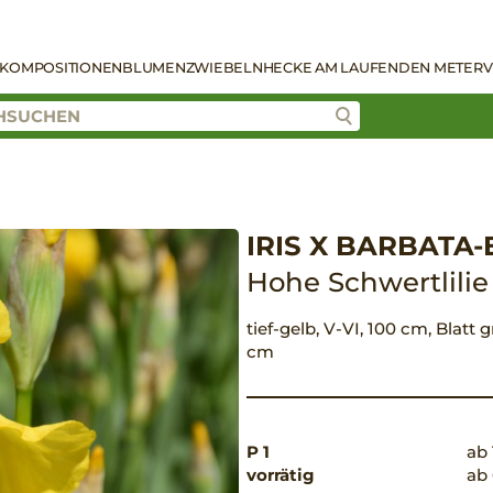
KOMPOSITIONEN
BLUMENZWIEBELN
HECKE AM LAUFENDEN METER
V
IRIS X BARBATA-
Hohe Schwertlilie
tief-gelb, V-VI, 100 cm, Blatt
cm
P 1
ab 
vorrätig
ab 