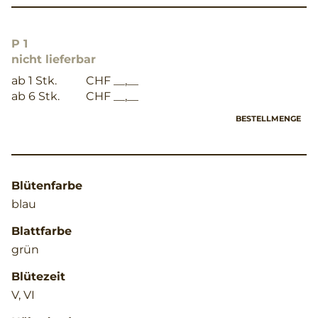
P 1
nicht lieferbar
ab 1 Stk.
CHF __,__
ab 6 Stk.
CHF __,__
BESTELLMENGE
Blütenfarbe
blau
Blattfarbe
grün
Blütezeit
V, VI