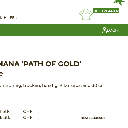
NEU
BEETPLANER
K-HILFEN
LOGIN
-NANA 'PATH OF GOLD'
e
grün, sonnig, trocken, horstig, Pflanzabstand 30 cm
1 Stk.
CHF __,__
6 Stk.
CHF __,__
BESTELLMENGE