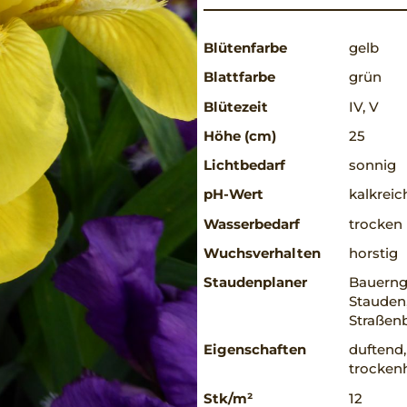
Blütenfarbe
gelb
Blattfarbe
grün
Blütezeit
IV, V
Höhe (cm)
25
Lichtbedarf
sonnig
pH-Wert
kalkreic
Wasserbedarf
trocken
Wuchsverhalten
horstig
Staudenplaner
Bauerng
Stauden,
Straßen
Eigenschaften
duftend,
trockenh
Stk/m²
12