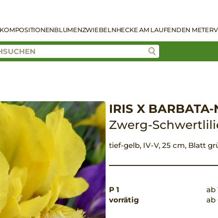
KOMPOSITIONEN
BLUMENZWIEBELN
HECKE AM LAUFENDEN METER
V
IRIS X BARBATA
Zwerg-Schwertlili
tief-gelb, IV-V, 25 cm, Blatt 
P 1
ab 
vorrätig
ab 