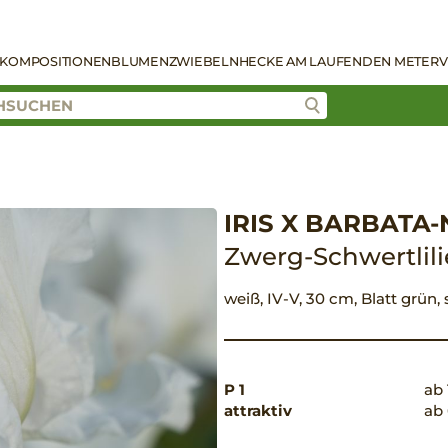
KOMPOSITIONEN
BLUMENZWIEBELN
HECKE AM LAUFENDEN METER
V
IRIS X BARBATA
Zwerg-Schwertlili
weiß, IV-V, 30 cm, Blatt grün,
P 1
ab 
attraktiv
ab 