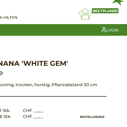
NEU
BEETPLANER
K-HILFEN
LOGIN
-NANA 'WHITE GEM'
e
 sonnig, trocken, horstig, Pflanzabstand 30 cm
1 Stk.
CHF __,__
6 Stk.
CHF __,__
BESTELLMENGE