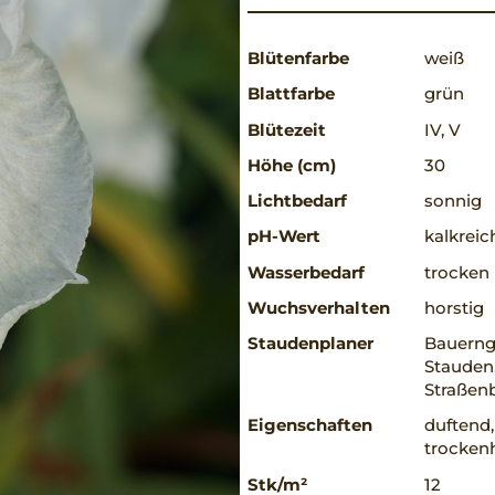
Blütenfarbe
weiß
Blattfarbe
grün
Blütezeit
IV, V
Höhe (cm)
30
Lichtbedarf
sonnig
pH-Wert
kalkreic
Wasserbedarf
trocken
Wuchsverhalten
horstig
Staudenplaner
Bauerng
Stauden,
Straßen
Eigenschaften
duftend,
trockenh
Stk/m²
12