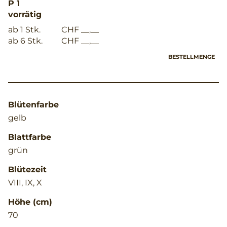
P 1
vorrätig
ab 1 Stk.
CHF __,__
ab 6 Stk.
CHF __,__
BESTELLMENGE
Blütenfarbe
gelb
Blattfarbe
grün
Blütezeit
VIII, IX, X
Höhe (cm)
70