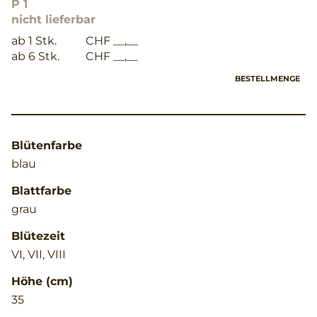
P 1
nicht lieferbar
ab 1 Stk.
CHF __,__
ab 6 Stk.
CHF __,__
BESTELLMENGE
Blütenfarbe
blau
Blattfarbe
grau
Blütezeit
VI, VII, VIII
Höhe (cm)
35