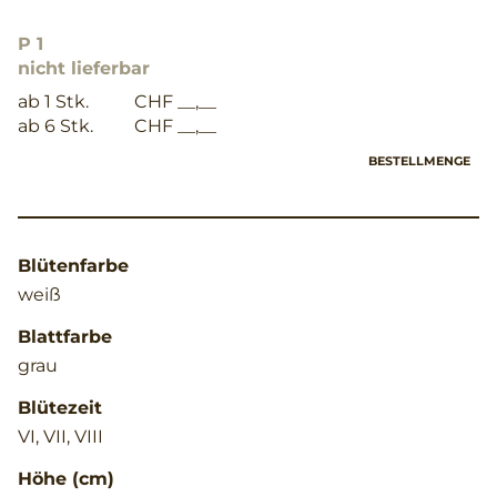
P 1
nicht lieferbar
ab 1 Stk.
CHF __,__
ab 6 Stk.
CHF __,__
BESTELLMENGE
Blütenfarbe
weiß
Blattfarbe
grau
Blütezeit
VI, VII, VIII
Höhe (cm)