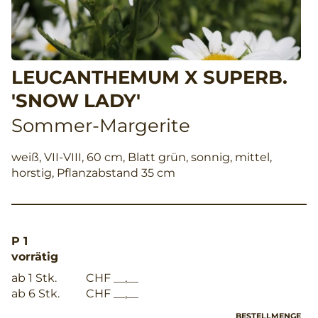
LEUCANTHEMUM X SUPERB.
'SNOW LADY'
Sommer-Margerite
weiß, VII-VIII, 60 cm, Blatt grün, sonnig, mittel,
horstig, Pflanzabstand 35 cm
P 1
vorrätig
ab 1 Stk.
CHF __,__
ab 6 Stk.
CHF __,__
BESTELLMENGE