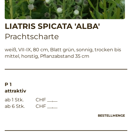
LIATRIS SPICATA 'ALBA'
Prachtscharte
weiß, VII-IX, 80 cm, Blatt grün, sonnig, trocken bis
mittel, horstig, Pflanzabstand 35 cm
P 1
attraktiv
ab 1 Stk.
CHF __,__
ab 6 Stk.
CHF __,__
BESTELLMENGE