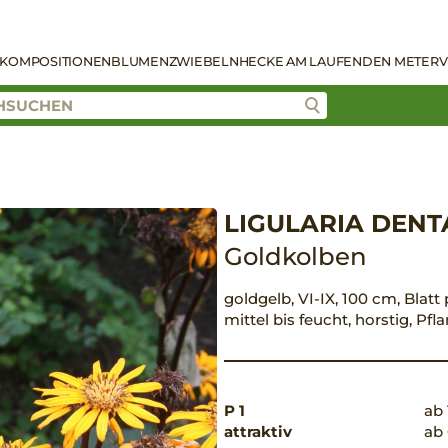
KOMPOSITIONEN
BLUMENZWIEBELN
HECKE AM LAUFENDEN METER
V
LIGULARIA DENT
Goldkolben
goldgelb, VI-IX, 100 cm, Blatt
mittel bis feucht, horstig, P
P 1
ab 
attraktiv
ab 