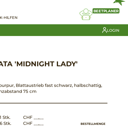
NEU
BEETPLANER
K-HILFEN
LOGIN
ATA 'MIDNIGHT LADY'
 purpur, Blattaustrieb fast schwarz, halbschattig,
flanzabstand 75 cm
1 Stk.
CHF __,__
6 Stk.
CHF __,__
BESTELLMENGE