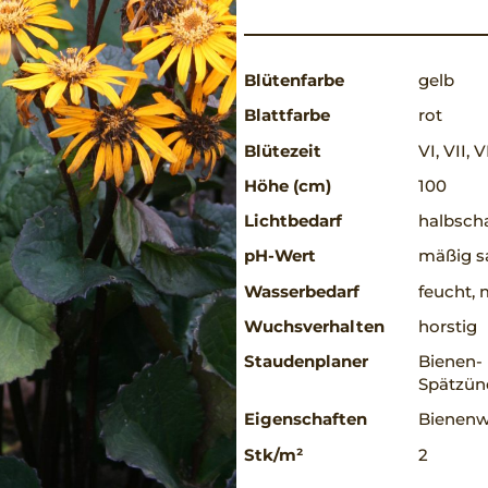
Blütenfarbe
gelb
Blattfarbe
rot
Blütezeit
VI, VII, V
Höhe (cm)
100
Lichtbedarf
halbscha
pH-Wert
mäßig sa
Wasserbedarf
feucht, 
Wuchsverhalten
horstig
Staudenplaner
Bienen- 
Spätzün
Eigenschaften
Bienenwe
Stk/m²
2