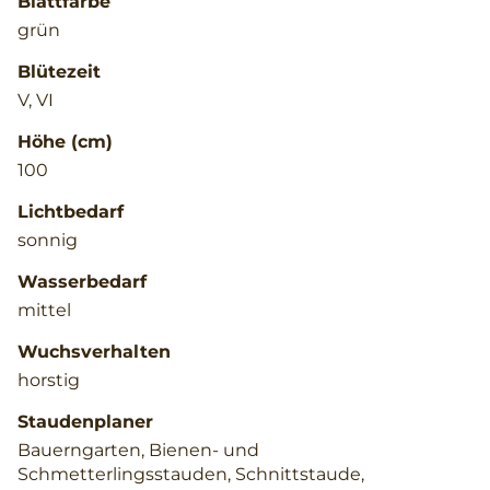
Blattfarbe
grün
Blütezeit
V, VI
Höhe (cm)
100
Lichtbedarf
sonnig
Wasserbedarf
mittel
Wuchsverhalten
horstig
Staudenplaner
Bauerngarten, Bienen- und
Schmetterlingsstauden, Schnittstaude,